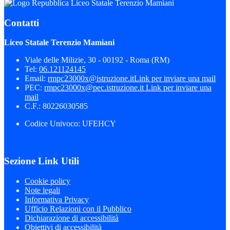
Liceo Statale Terenzio Mamiani
Contatti
Liceo Statale Terenzio Mamiani
Viale delle Milizie, 30 - 00192 - Roma (RM)
Tel:
06.121124145
Email:
rmpc23000x@istruzione.it
Link per inviare una mail
PEC:
rmpc23000x@pec.istruzione.it
Link per inviare una
mail
C.F.: 80226030585
Codice Univoco: UFEHCY
Sezione Link Utili
Cookie policy
Note legali
Informativa Privacy
Ufficio Relazioni con il Pubblico
Dichiarazione di accessibilità
Obiettivi di accessibilità