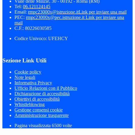
Viale delle Milizie, 30 - 00192 - Roma (RM)
Tel:
06.121124145
Email:
rmpc23000x@istruzione.it
Link per inviare una mail
PEC:
rmpc23000x@pec.istruzione.it
Link per inviare una
mail
C.F.: 80226030585
Codice Univoco: UFEHCY
Sezione Link Utili
Cookie policy
Note legali
Informativa Privacy
Ufficio Relazioni con il Pubblico
Dichiarazione di accessibilità
Obiettivi di accessibilità
Whistleblowing
Gestione consensi cookie
Amministrazione trasparente
Pagina visualizzata
6500
volte