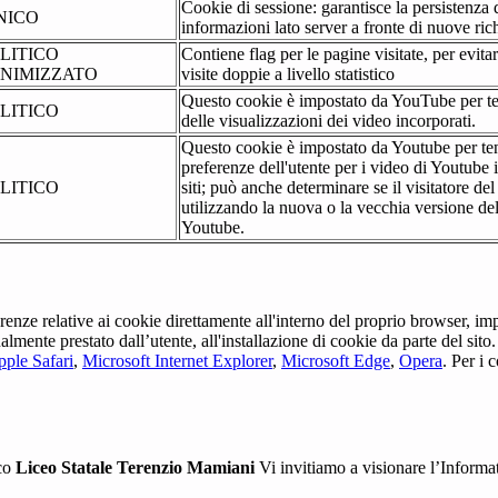
Cookie di sessione: garantisce la persistenza 
NICO
informazioni lato server a fronte di nuove rich
LITICO
Contiene flag per le pagine visitate, per evita
NIMIZZATO
visite doppie a livello statistico
Questo cookie è impostato da YouTube per te
LITICO
delle visualizzazioni dei video incorporati.
Questo cookie è impostato da Youtube per ten
preferenze dell'utente per i video di Youtube 
LITICO
siti; può anche determinare se il visitatore del
utilizzando la nuova o la vecchia versione dell
Youtube.
erenze relative ai cookie direttamente all'interno del proprio browser, im
tualmente prestato dall’utente, all'installazione di cookie da parte del si
ple Safari
,
Microsoft Internet Explorer
,
Microsoft Edge
,
Opera
. Per i 
ico
Liceo Statale Terenzio Mamiani
Vi invitiamo a visionare l’Informa