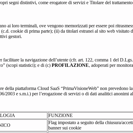
ropri segni distintivi, come erogatore di servizi e Titolare del trattamento
nviano ai loro terminali, ove vengono memorizzati per essere poi ritrasmessi
(c.d. cookie di prima parte); (ii) da titolari estranei al sito web visitato 
tivi gestori.
r facilitare la navigazione dell’utente (cfr. art. 122, comma 1 del D.Lgs
o” (scopi statistici); e di (c)
PROFILAZIONE
, adoperati per monitor
re della piattaforma Cloud SaaS “PrimaVisioneWeb” non prevedono la regi
2003 e s.m.i.) per l’erogazione di servizi o di dati analitici anonimi al 
OLOGIA
FUNZIONE
Flag impostato a seguito della chiusura/accet
NICO
banner sui cookie