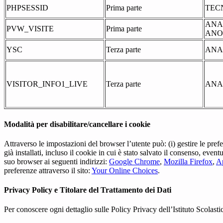
PHPSESSID
Prima parte
TEC
ANA
PVW_VISITE
Prima parte
ANO
YSC
Terza parte
ANA
VISITOR_INFO1_LIVE
Terza parte
ANA
Modalità per disabilitare/cancellare i cookie
Attraverso le impostazioni del browser l’utente può: (i) gestire le pref
già installati, incluso il cookie in cui è stato salvato il consenso, even
suo browser ai seguenti indirizzi:
Google Chrome
,
Mozilla Firefox
,
Ap
preferenze attraverso il sito:
Your Online Choices
.
Privacy Policy e Titolare del Trattamento dei Dati
Per conoscere ogni dettaglio sulle Policy Privacy dell’Istituto Scolast