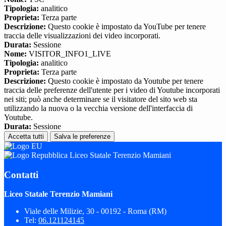
Tipologia:
analitico
Proprieta:
Terza parte
Descrizione:
Questo cookie è impostato da YouTube per tenere
traccia delle visualizzazioni dei video incorporati.
Durata:
Sessione
Nome:
VISITOR_INFO1_LIVE
Tipologia:
analitico
Proprieta:
Terza parte
Descrizione:
Questo cookie è impostato da Youtube per tenere
traccia delle preferenze dell'utente per i video di Youtube incorporati
nei siti; può anche determinare se il visitatore del sito web sta
utilizzando la nuova o la vecchia versione dell'interfaccia di
Youtube.
Durata:
Sessione
Accetta tutti
Salva le preferenze
Liceo Statale Terenzio Mamiani
Contatti
Liceo Statale Terenzio Mamiani
Viale delle Milizie, 30 - 00192 - Roma (RM)
Tel:
06.121124145