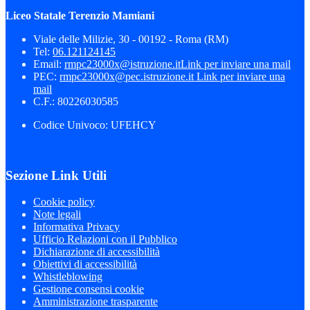
Liceo Statale Terenzio Mamiani
Viale delle Milizie, 30 - 00192 - Roma (RM)
Tel:
06.121124145
Email:
rmpc23000x@istruzione.it
Link per inviare una mail
PEC:
rmpc23000x@pec.istruzione.it
Link per inviare una
mail
C.F.: 80226030585
Codice Univoco: UFEHCY
Sezione Link Utili
Cookie policy
Note legali
Informativa Privacy
Ufficio Relazioni con il Pubblico
Dichiarazione di accessibilità
Obiettivi di accessibilità
Whistleblowing
Gestione consensi cookie
Amministrazione trasparente