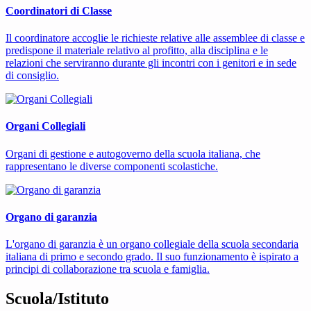
Coordinatori di Classe
Il coordinatore accoglie le richieste relative alle assemblee di classe e
predispone il materiale relativo al profitto, alla disciplina e le
relazioni che serviranno durante gli incontri con i genitori e in sede
di consiglio.
Organi Collegiali
Organi di gestione e autogoverno della scuola italiana, che
rappresentano le diverse componenti scolastiche.
Organo di garanzia
L'organo di garanzia è un organo collegiale della scuola secondaria
italiana di primo e secondo grado. Il suo funzionamento è ispirato a
principi di collaborazione tra scuola e famiglia.
Scuola/Istituto