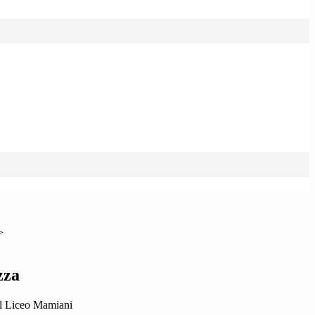
>
zza
el Liceo Mamiani