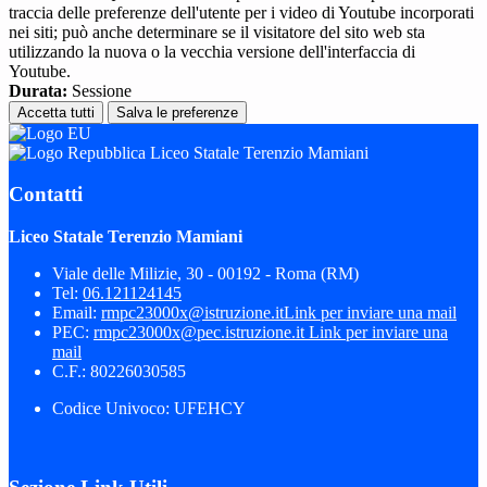
traccia delle preferenze dell'utente per i video di Youtube incorporati
nei siti; può anche determinare se il visitatore del sito web sta
utilizzando la nuova o la vecchia versione dell'interfaccia di
Youtube.
Durata:
Sessione
Accetta tutti
Salva le preferenze
Liceo Statale Terenzio Mamiani
Contatti
Liceo Statale Terenzio Mamiani
Viale delle Milizie, 30 - 00192 - Roma (RM)
Tel:
06.121124145
Email:
rmpc23000x@istruzione.it
Link per inviare una mail
PEC:
rmpc23000x@pec.istruzione.it
Link per inviare una
mail
C.F.: 80226030585
Codice Univoco: UFEHCY