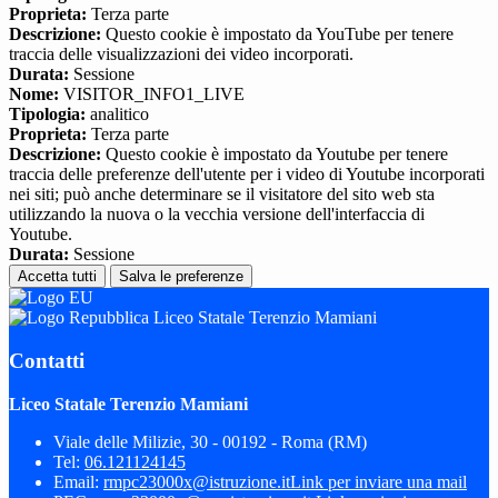
Proprieta:
Terza parte
Descrizione:
Questo cookie è impostato da YouTube per tenere
traccia delle visualizzazioni dei video incorporati.
Durata:
Sessione
Nome:
VISITOR_INFO1_LIVE
Tipologia:
analitico
Proprieta:
Terza parte
Descrizione:
Questo cookie è impostato da Youtube per tenere
traccia delle preferenze dell'utente per i video di Youtube incorporati
nei siti; può anche determinare se il visitatore del sito web sta
utilizzando la nuova o la vecchia versione dell'interfaccia di
Youtube.
Durata:
Sessione
Accetta tutti
Salva le preferenze
Liceo Statale Terenzio Mamiani
Contatti
Liceo Statale Terenzio Mamiani
Viale delle Milizie, 30 - 00192 - Roma (RM)
Tel:
06.121124145
Email:
rmpc23000x@istruzione.it
Link per inviare una mail