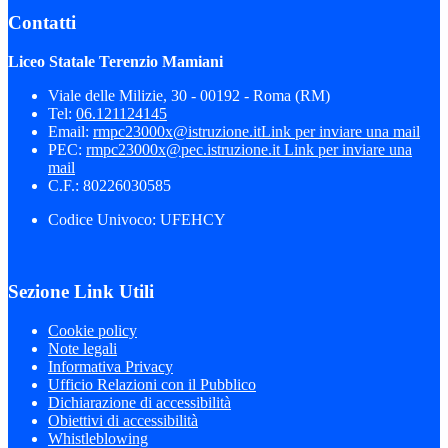
Contatti
Liceo Statale Terenzio Mamiani
Viale delle Milizie, 30 - 00192 - Roma (RM)
Tel:
06.121124145
Email:
rmpc23000x@istruzione.it
Link per inviare una mail
PEC:
rmpc23000x@pec.istruzione.it
Link per inviare una
mail
C.F.: 80226030585
Codice Univoco: UFEHCY
Sezione Link Utili
Cookie policy
Note legali
Informativa Privacy
Ufficio Relazioni con il Pubblico
Dichiarazione di accessibilità
Obiettivi di accessibilità
Whistleblowing