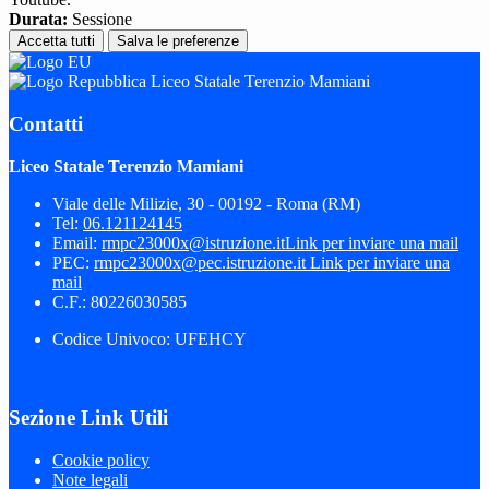
Durata:
Sessione
Accetta tutti
Salva le preferenze
Liceo Statale Terenzio Mamiani
Contatti
Liceo Statale Terenzio Mamiani
Viale delle Milizie, 30 - 00192 - Roma (RM)
Tel:
06.121124145
Email:
rmpc23000x@istruzione.it
Link per inviare una mail
PEC:
rmpc23000x@pec.istruzione.it
Link per inviare una
mail
C.F.: 80226030585
Codice Univoco: UFEHCY
Sezione Link Utili
Cookie policy
Note legali