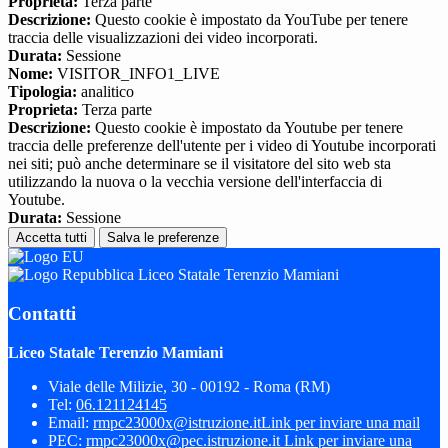
Proprieta:
Terza parte
Descrizione:
Questo cookie è impostato da YouTube per tenere
traccia delle visualizzazioni dei video incorporati.
Durata:
Sessione
Nome:
VISITOR_INFO1_LIVE
Tipologia:
analitico
Proprieta:
Terza parte
Descrizione:
Questo cookie è impostato da Youtube per tenere
traccia delle preferenze dell'utente per i video di Youtube incorporati
nei siti; può anche determinare se il visitatore del sito web sta
utilizzando la nuova o la vecchia versione dell'interfaccia di
Youtube.
Durata:
Sessione
Accetta tutti
Salva le preferenze
Liceo Statale Terenzio Mamiani
Contatti
Liceo Statale Terenzio Mamiani
Viale delle Milizie, 30 - 00192 - Roma (RM)
Tel:
06.121124145
Email:
rmpc23000x@istruzione.it
Link per inviare una mail
PEC:
rmpc23000x@pec.istruzione.it
Link per inviare una