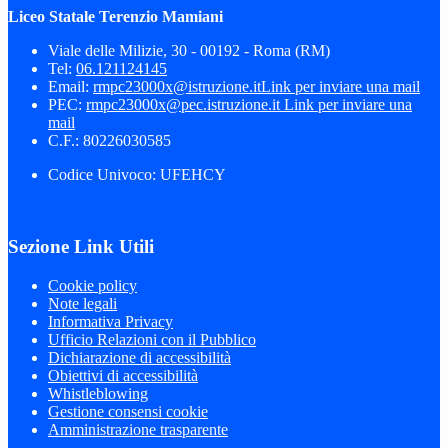
Liceo Statale Terenzio Mamiani
Viale delle Milizie, 30 - 00192 - Roma (RM)
Tel:
06.121124145
Email:
rmpc23000x@istruzione.it
Link per inviare una mail
PEC:
rmpc23000x@pec.istruzione.it
Link per inviare una
mail
C.F.: 80226030585
Codice Univoco: UFEHCY
Sezione Link Utili
Cookie policy
Note legali
Informativa Privacy
Ufficio Relazioni con il Pubblico
Dichiarazione di accessibilità
Obiettivi di accessibilità
Whistleblowing
Gestione consensi cookie
Amministrazione trasparente