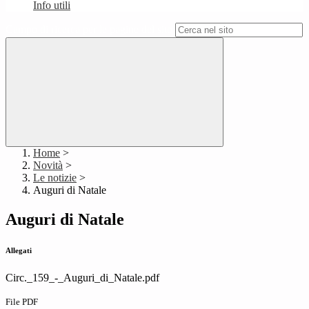
Info utili
Campo di ricerca per le pagine del sito
Home
>
Novità
>
Le notizie
>
Auguri di Natale
Auguri di Natale
Allegati
Circ._159_-_Auguri_di_Natale.pdf
File PDF