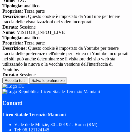
Nome:
YSC
Tipologia:
analitico
Proprieta:
Terza parte
Descrizione:
Questo cookie è impostato da YouTube per tenere
traccia delle visualizzazioni dei video incorporati.
Durata:
Sessione
Nome:
VISITOR_INFO1_LIVE
Tipologia:
analitico
Proprieta:
Terza parte
Descrizione:
Questo cookie è impostato da Youtube per tenere
traccia delle preferenze dell'utente per i video di Youtube incorporati
nei siti; può anche determinare se il visitatore del sito web sta
utilizzando la nuova o la vecchia versione dell'interfaccia di
Youtube.
Durata:
Sessione
Accetta tutti
Salva le preferenze
Liceo Statale Terenzio Mamiani
Contatti
Liceo Statale Terenzio Mamiani
Viale delle Milizie, 30 - 00192 - Roma (RM)
Tel:
06.121124145