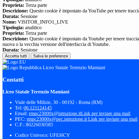
Proprieta:
Terza parte
Descrizione:
Questo cookie è impostato da YouTube per tenere traccia 
Durata:
Sessione
Nome:
VISITOR_INFO1_LIVE
Tipologia:
analitico
Proprieta:
Terza parte
Descrizione:
Questo cookie è impostato da Youtube per tenere traccia de
nuova o la vecchia versione dell'interfaccia di Youtube.
Durata:
Sessione
Accetta tutti
Salva le preferenze
Liceo Statale Terenzio Mamiani
Contatti
Liceo Statale Terenzio Mamiani
Viale delle Milizie, 30 - 00192 - Roma (RM)
Tel:
06.121124145
Email:
rmpc23000x@istruzione.it
Link per inviare una mail
PEC:
rmpc23000x@pec.istruzione.it
Link per inviare una mail
C.F.: 80226030585
Codice Univoco: UFEHCY