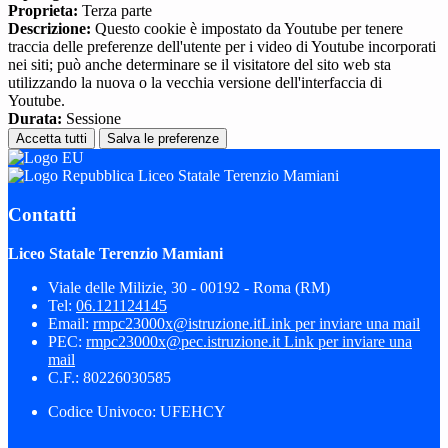
Proprieta:
Terza parte
Descrizione:
Questo cookie è impostato da Youtube per tenere
traccia delle preferenze dell'utente per i video di Youtube incorporati
nei siti; può anche determinare se il visitatore del sito web sta
utilizzando la nuova o la vecchia versione dell'interfaccia di
Youtube.
Durata:
Sessione
Accetta tutti
Salva le preferenze
Liceo Statale Terenzio Mamiani
Contatti
Liceo Statale Terenzio Mamiani
Viale delle Milizie, 30 - 00192 - Roma (RM)
Tel:
06.121124145
Email:
rmpc23000x@istruzione.it
Link per inviare una mail
PEC:
rmpc23000x@pec.istruzione.it
Link per inviare una
mail
C.F.: 80226030585
Codice Univoco: UFEHCY