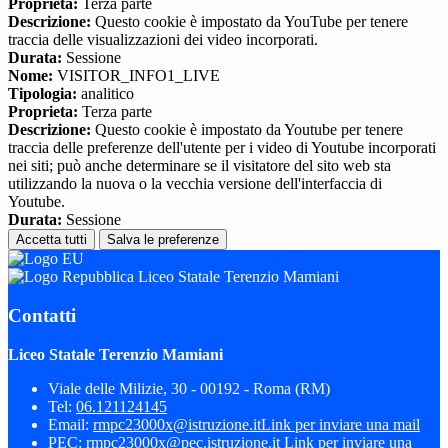
Proprieta:
Terza parte
Descrizione:
Questo cookie è impostato da YouTube per tenere
traccia delle visualizzazioni dei video incorporati.
Durata:
Sessione
Nome:
VISITOR_INFO1_LIVE
Tipologia:
analitico
Proprieta:
Terza parte
Descrizione:
Questo cookie è impostato da Youtube per tenere
traccia delle preferenze dell'utente per i video di Youtube incorporati
nei siti; può anche determinare se il visitatore del sito web sta
utilizzando la nuova o la vecchia versione dell'interfaccia di
Youtube.
Durata:
Sessione
Accetta tutti
Salva le preferenze
Liceo Statale Terenzio Mamiani
Contatti
Liceo Statale Terenzio Mamiani
Viale delle Milizie, 30 - 00192 - Roma (RM)
Tel:
06.121124145
Email:
rmpc23000x@istruzione.it
Link per inviare una mail
PEC:
rmpc23000x@pec.istruzione.it
Link per inviare una