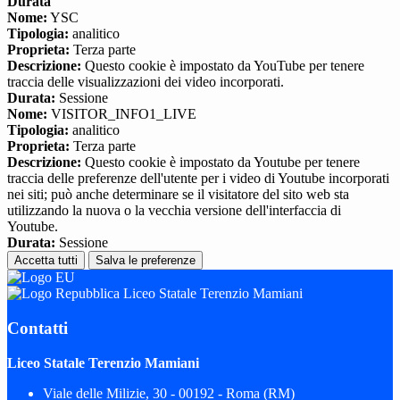
Durata
Nome:
YSC
Tipologia:
analitico
Proprieta:
Terza parte
Descrizione:
Questo cookie è impostato da YouTube per tenere
traccia delle visualizzazioni dei video incorporati.
Durata:
Sessione
Nome:
VISITOR_INFO1_LIVE
Tipologia:
analitico
Proprieta:
Terza parte
Descrizione:
Questo cookie è impostato da Youtube per tenere
traccia delle preferenze dell'utente per i video di Youtube incorporati
nei siti; può anche determinare se il visitatore del sito web sta
utilizzando la nuova o la vecchia versione dell'interfaccia di
Youtube.
Durata:
Sessione
Accetta tutti
Salva le preferenze
Liceo Statale Terenzio Mamiani
Contatti
Liceo Statale Terenzio Mamiani
Viale delle Milizie, 30 - 00192 - Roma (RM)