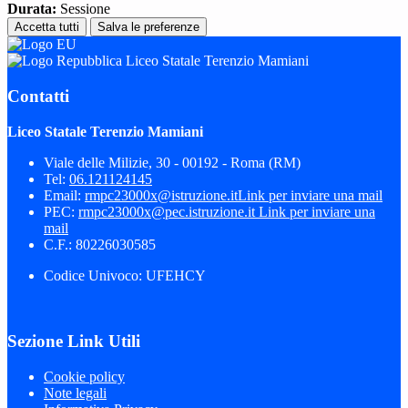
Durata:
Sessione
Accetta tutti
Salva le preferenze
Liceo Statale Terenzio Mamiani
Contatti
Liceo Statale Terenzio Mamiani
Viale delle Milizie, 30 - 00192 - Roma (RM)
Tel:
06.121124145
Email:
rmpc23000x@istruzione.it
Link per inviare una mail
PEC:
rmpc23000x@pec.istruzione.it
Link per inviare una
mail
C.F.: 80226030585
Codice Univoco: UFEHCY
Sezione Link Utili
Cookie policy
Note legali