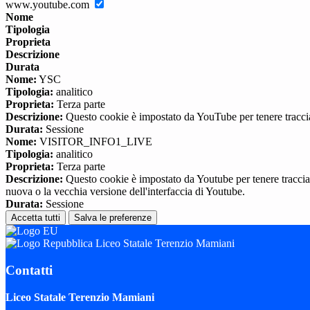
www.youtube.com
Nome
Tipologia
Proprieta
Descrizione
Durata
Nome:
YSC
Tipologia:
analitico
Proprieta:
Terza parte
Descrizione:
Questo cookie è impostato da YouTube per tenere traccia 
Durata:
Sessione
Nome:
VISITOR_INFO1_LIVE
Tipologia:
analitico
Proprieta:
Terza parte
Descrizione:
Questo cookie è impostato da Youtube per tenere traccia de
nuova o la vecchia versione dell'interfaccia di Youtube.
Durata:
Sessione
Accetta tutti
Salva le preferenze
Liceo Statale Terenzio Mamiani
Contatti
Liceo Statale Terenzio Mamiani