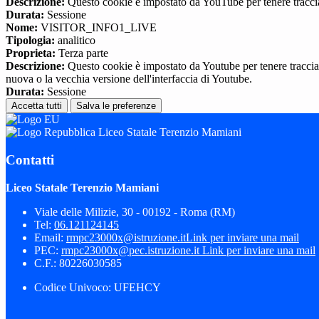
Descrizione:
Questo cookie è impostato da YouTube per tenere traccia 
Durata:
Sessione
Nome:
VISITOR_INFO1_LIVE
Tipologia:
analitico
Proprieta:
Terza parte
Descrizione:
Questo cookie è impostato da Youtube per tenere traccia de
nuova o la vecchia versione dell'interfaccia di Youtube.
Durata:
Sessione
Accetta tutti
Salva le preferenze
Liceo Statale Terenzio Mamiani
Contatti
Liceo Statale Terenzio Mamiani
Viale delle Milizie, 30 - 00192 - Roma (RM)
Tel:
06.121124145
Email:
rmpc23000x@istruzione.it
Link per inviare una mail
PEC:
rmpc23000x@pec.istruzione.it
Link per inviare una mail
C.F.: 80226030585
Codice Univoco: UFEHCY