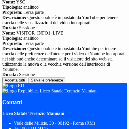
Nome:
YSC
Tipologia:
analitico
Proprieta:
Terza parte
Descrizione:
Questo cookie è impostato da YouTube per tenere
traccia delle visualizzazioni dei video incorporati.
Durata:
Sessione
Nome:
VISITOR_INFO1_LIVE
Tipologia:
analitico
Proprieta:
Terza parte
Descrizione:
Questo cookie è impostato da Youtube per tenere
traccia delle preferenze dell'utente per i video di Youtube incorporati
nei siti; può anche determinare se il visitatore del sito web sta
utilizzando la nuova o la vecchia versione dell'interfaccia di
Youtube.
Durata:
Sessione
Accetta tutti
Salva le preferenze
Liceo Statale Terenzio Mamiani
Contatti
Liceo Statale Terenzio Mamiani
Viale delle Milizie, 30 - 00192 - Roma (RM)
Tel:
06.121124145