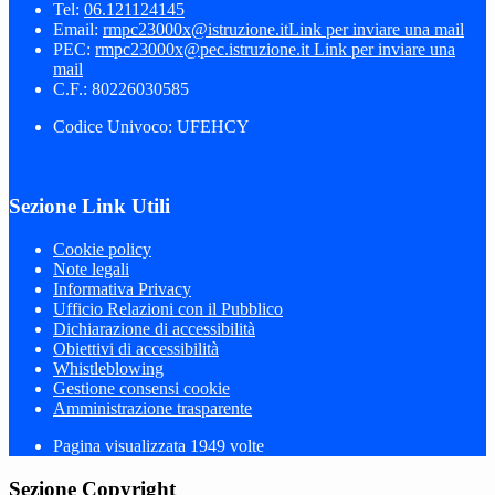
Tel:
06.121124145
Email:
rmpc23000x@istruzione.it
Link per inviare una mail
PEC:
rmpc23000x@pec.istruzione.it
Link per inviare una
mail
C.F.: 80226030585
Codice Univoco: UFEHCY
Sezione Link Utili
Cookie policy
Note legali
Informativa Privacy
Ufficio Relazioni con il Pubblico
Dichiarazione di accessibilità
Obiettivi di accessibilità
Whistleblowing
Gestione consensi cookie
Amministrazione trasparente
Pagina visualizzata
1949
volte
Sezione Copyright