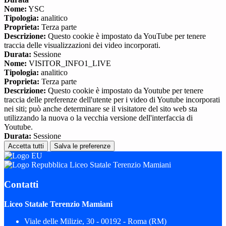
Nome:
YSC
Tipologia:
analitico
Proprieta:
Terza parte
Descrizione:
Questo cookie è impostato da YouTube per tenere
traccia delle visualizzazioni dei video incorporati.
Durata:
Sessione
Nome:
VISITOR_INFO1_LIVE
Tipologia:
analitico
Proprieta:
Terza parte
Descrizione:
Questo cookie è impostato da Youtube per tenere
traccia delle preferenze dell'utente per i video di Youtube incorporati
nei siti; può anche determinare se il visitatore del sito web sta
utilizzando la nuova o la vecchia versione dell'interfaccia di
Youtube.
Durata:
Sessione
Accetta tutti
Salva le preferenze
Liceo Statale Terenzio Mamiani
Contatti
Liceo Statale Terenzio Mamiani
Viale delle Milizie, 30 - 00192 - Roma (RM)