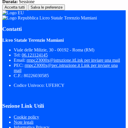
Durata:
Sessione
Accetta tutti
Salva le preferenze
Liceo Statale Terenzio Mamiani
Contatti
Liceo Statale Terenzio Mamiani
Viale delle Milizie, 30 - 00192 - Roma (RM)
Tel:
06.121124145
Email:
rmpc23000x@istruzione.it
Link per inviare una mail
PEC:
rmpc23000x@pec.istruzione.it
Link per inviare una
mail
C.F.: 80226030585
Codice Univoco: UFEHCY
Sezione Link Utili
Cookie policy
Note legali
Informativa Privacy