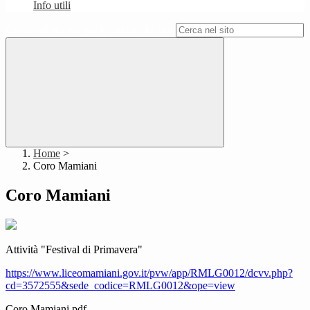
Info utili
Campo di ricerca per le pagine del sito
Home
>
Coro Mamiani
Coro Mamiani
Attività "Festival di Primavera"
https://www.liceomamiani.gov.it/pvw/app/RMLG0012/dcvv.php?
cd=3572555&sede_codice=RMLG0012&ope=view
Coro Mamiani.pdf