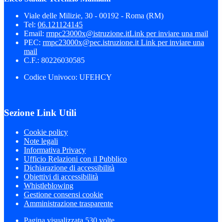
Viale delle Milizie, 30 - 00192 - Roma (RM)
Tel:
06.121124145
Email:
rmpc23000x@istruzione.it
Link per inviare una mail
PEC:
rmpc23000x@pec.istruzione.it
Link per inviare una
mail
C.F.: 80226030585
Codice Univoco: UFEHCY
Sezione Link Utili
Cookie policy
Note legali
Informativa Privacy
Ufficio Relazioni con il Pubblico
Dichiarazione di accessibilità
Obiettivi di accessibilità
Whistleblowing
Gestione consensi cookie
Amministrazione trasparente
Pagina visualizzata
530
volte