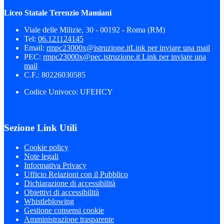
Liceo Statale Terenzio Mamiani
Viale delle Milizie, 30 - 00192 - Roma (RM)
Tel:
06.121124145
Email:
rmpc23000x@istruzione.it
Link per inviare una mail
PEC:
rmpc23000x@pec.istruzione.it
Link per inviare una
mail
C.F.: 80226030585
Codice Univoco: UFEHCY
Sezione Link Utili
Cookie policy
Note legali
Informativa Privacy
Ufficio Relazioni con il Pubblico
Dichiarazione di accessibilità
Obiettivi di accessibilità
Whistleblowing
Gestione consensi cookie
Amministrazione trasparente