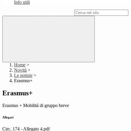
Info utili
Campo di ricerca per le pagine del sito
Home
>
Novità
>
Le notizie
>
Erasmus+
Erasmus+
Erasmus + Mobilità di gruppo breve
Allegati
Circ. 174 - Allegato 4.pdf