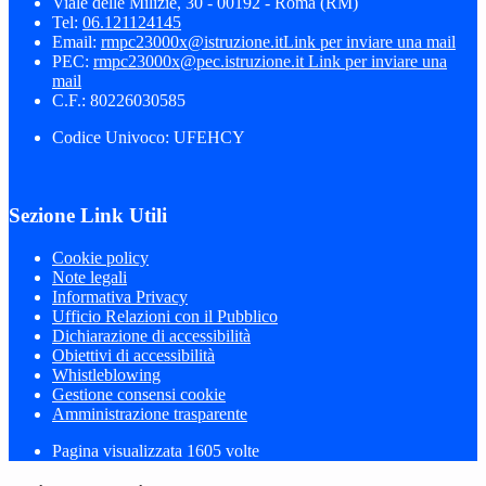
Viale delle Milizie, 30 - 00192 - Roma (RM)
Tel:
06.121124145
Email:
rmpc23000x@istruzione.it
Link per inviare una mail
PEC:
rmpc23000x@pec.istruzione.it
Link per inviare una
mail
C.F.: 80226030585
Codice Univoco: UFEHCY
Sezione Link Utili
Cookie policy
Note legali
Informativa Privacy
Ufficio Relazioni con il Pubblico
Dichiarazione di accessibilità
Obiettivi di accessibilità
Whistleblowing
Gestione consensi cookie
Amministrazione trasparente
Pagina visualizzata
1605
volte