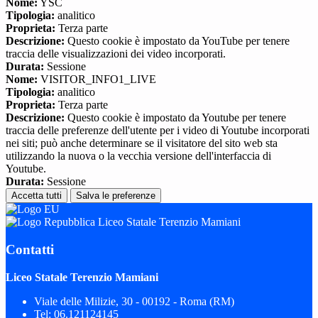
Nome:
YSC
Tipologia:
analitico
Proprieta:
Terza parte
Descrizione:
Questo cookie è impostato da YouTube per tenere
traccia delle visualizzazioni dei video incorporati.
Durata:
Sessione
Nome:
VISITOR_INFO1_LIVE
Tipologia:
analitico
Proprieta:
Terza parte
Descrizione:
Questo cookie è impostato da Youtube per tenere
traccia delle preferenze dell'utente per i video di Youtube incorporati
nei siti; può anche determinare se il visitatore del sito web sta
utilizzando la nuova o la vecchia versione dell'interfaccia di
Youtube.
Durata:
Sessione
Accetta tutti
Salva le preferenze
Liceo Statale Terenzio Mamiani
Contatti
Liceo Statale Terenzio Mamiani
Viale delle Milizie, 30 - 00192 - Roma (RM)
Tel:
06.121124145