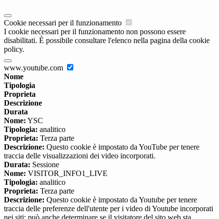
Cookie necessari per il funzionamento
I cookie necessari per il funzionamento non possono essere
disabilitati. È possibile consultare l'elenco nella pagina della cookie
policy.
www.youtube.com
Nome
Tipologia
Proprieta
Descrizione
Durata
Nome:
YSC
Tipologia:
analitico
Proprieta:
Terza parte
Descrizione:
Questo cookie è impostato da YouTube per tenere
traccia delle visualizzazioni dei video incorporati.
Durata:
Sessione
Nome:
VISITOR_INFO1_LIVE
Tipologia:
analitico
Proprieta:
Terza parte
Descrizione:
Questo cookie è impostato da Youtube per tenere
traccia delle preferenze dell'utente per i video di Youtube incorporati
nei siti; può anche determinare se il visitatore del sito web sta