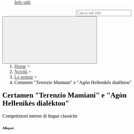
Info utili
Campo di ricerca per le pagine del sito
Home
>
Novità
>
Le notizie
>
Certamen "Terenzio Mamiani" e "Agòn Hellenikès dialèktou"
Certamen "Terenzio Mamiani" e "Agòn
Hellenikès dialèktou"
Competizioni interne di lingue classiche
Allegati