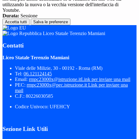
utilizzando la nuova o la vecchia versione dell'interfaccia di
Youtube.
Durata:
Sessione
Accetta tutti
Salva le preferenze
Liceo Statale Terenzio Mamiani
Contatti
Liceo Statale Terenzio Mamiani
Viale delle Milizie, 30 - 00192 - Roma (RM)
Tel:
06.121124145
Email:
rmpc23000x@istruzione.it
Link per inviare una mail
PEC:
rmpc23000x@pec.istruzione.it
Link per inviare una
mail
C.F.: 80226030585
Codice Univoco: UFEHCY
Sezione Link Utili