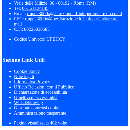
Viale delle Milizie, 30 - 00192 - Roma (RM)
Tel:
06.121124145
Email:
rmpc23000x@istruzione.it
Link per inviare una mail
PEC:
rmpc23000x@pec.istruzione.it
Link per inviare una
mail
C.F.: 80226030585
Codice Univoco: UFEHCY
Sezione Link Utili
Cookie policy
Note legali
Informativa Privacy
Ufficio Relazioni con il Pubblico
Dichiarazione di accessibilità
Obiettivi di accessibilità
Whistleblowing
Gestione consensi cookie
Amministrazione trasparente
Pagina visualizzata
402
volte