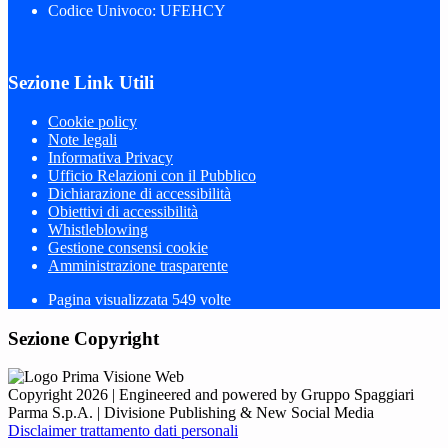
Codice Univoco: UFEHCY
Sezione Link Utili
Cookie policy
Note legali
Informativa Privacy
Ufficio Relazioni con il Pubblico
Dichiarazione di accessibilità
Obiettivi di accessibilità
Whistleblowing
Gestione consensi cookie
Amministrazione trasparente
Pagina visualizzata
549
volte
Sezione Copyright
Copyright 2026 | Engineered and powered by Gruppo Spaggiari
Parma S.p.A. | Divisione Publishing & New Social Media
Disclaimer trattamento dati personali