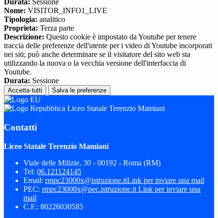
Durata:
Sessione
Nome:
VISITOR_INFO1_LIVE
Tipologia:
analitico
Proprieta:
Terza parte
Descrizione:
Questo cookie è impostato da Youtube per tenere
traccia delle preferenze dell'utente per i video di Youtube incorporati
nei siti; può anche determinare se il visitatore del sito web sta
utilizzando la nuova o la vecchia versione dell'interfaccia di
Youtube.
Durata:
Sessione
Accetta tutti
Salva le preferenze
Liceo Statale Terenzio Mamiani
Contatti
Liceo Statale Terenzio Mamiani
Viale delle Milizie, 30 - 00192 - Roma (RM)
Tel:
06.121124145
Email:
rmpc23000x@istruzione.it
Link per inviare una mail
PEC:
rmpc23000x@pec.istruzione.it
Link per inviare una
mail
C.F.: 80226030585