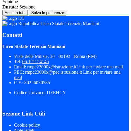
Youtube.
Durata:
Sessione
Accetta tutti
Salva le preferenze
Liceo Statale Terenzio Mamiani
Contatti
Liceo Statale Terenzio Mamiani
Viale delle Milizie, 30 - 00192 - Roma (RM)
Tel:
06.121124145
Email:
rmpc23000x@istruzione.it
Link per inviare una mail
PEC:
rmpc23000x@pec.istruzione.it
Link per inviare una
mail
C.F.: 80226030585
Codice Univoco: UFEHCY
Sezione Link Utili
Cookie policy
Note legali