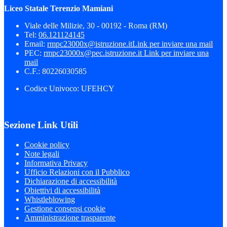
Liceo Statale Terenzio Mamiani
Viale delle Milizie, 30 - 00192 - Roma (RM)
Tel:
06.121124145
Email:
rmpc23000x@istruzione.it
Link per inviare una mail
PEC:
rmpc23000x@pec.istruzione.it
Link per inviare una
mail
C.F.: 80226030585
Codice Univoco: UFEHCY
Sezione Link Utili
Cookie policy
Note legali
Informativa Privacy
Ufficio Relazioni con il Pubblico
Dichiarazione di accessibilità
Obiettivi di accessibilità
Whistleblowing
Gestione consensi cookie
Amministrazione trasparente