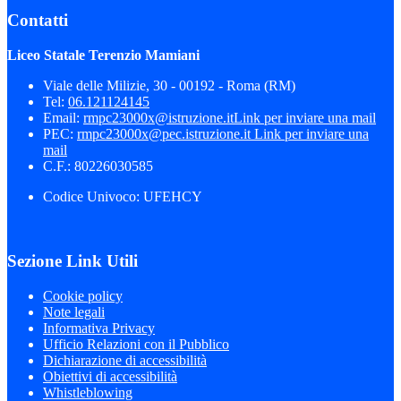
Contatti
Liceo Statale Terenzio Mamiani
Viale delle Milizie, 30 - 00192 - Roma (RM)
Tel:
06.121124145
Email:
rmpc23000x@istruzione.it
Link per inviare una mail
PEC:
rmpc23000x@pec.istruzione.it
Link per inviare una
mail
C.F.: 80226030585
Codice Univoco: UFEHCY
Sezione Link Utili
Cookie policy
Note legali
Informativa Privacy
Ufficio Relazioni con il Pubblico
Dichiarazione di accessibilità
Obiettivi di accessibilità
Whistleblowing