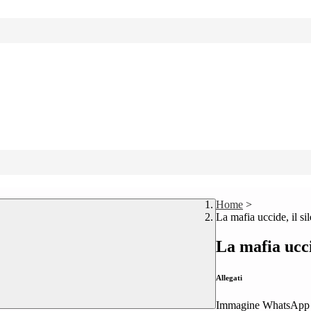
Home
>
La mafia uccide, il si
La mafia ucci
Allegati
Immagine WhatsApp 2