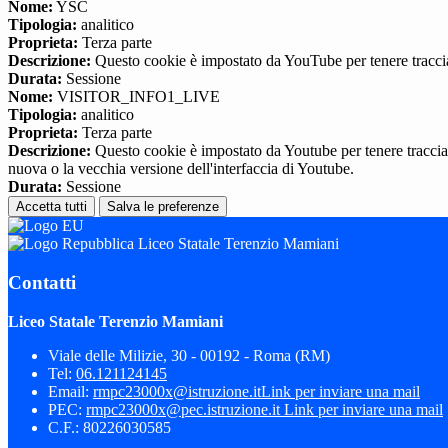
Nome:
YSC
Tipologia:
analitico
Proprieta:
Terza parte
Descrizione:
Questo cookie è impostato da YouTube per tenere traccia 
Durata:
Sessione
Nome:
VISITOR_INFO1_LIVE
Tipologia:
analitico
Proprieta:
Terza parte
Descrizione:
Questo cookie è impostato da Youtube per tenere traccia de
nuova o la vecchia versione dell'interfaccia di Youtube.
Durata:
Sessione
Accetta tutti
Salva le preferenze
Liceo Statale Terenzio Mamiani
Contatti
Liceo Statale Terenzio Mamiani
Viale delle Milizie, 30 - 00192 - Roma (RM)
Tel:
06.121124145
Email:
rmpc23000x@istruzione.it
Link per inviare una mail
PEC:
rmpc23000x@pec.istruzione.it
Link per inviare una mail
C.F.: 80226030585