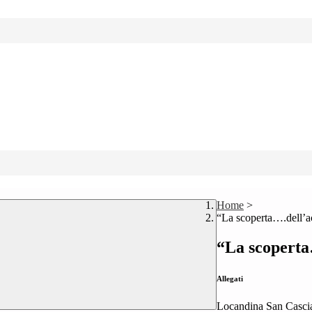
Home
>
“La scoperta….dell’a
“La scoperta
Allegati
Locandina San Casci