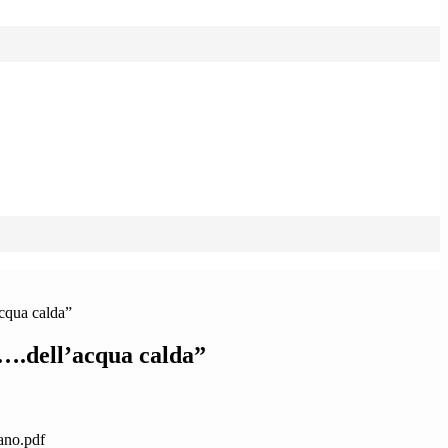
cqua calda”
….dell’acqua calda”
ano.pdf