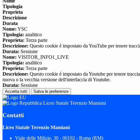
Nome
Tipologia
Proprieta
Descrizione
Durata
Nome:
YSC
Tipologia:
analitico
Proprieta:
Terza parte
Descrizione:
Questo cookie è impostato da YouTube per tenere traccia 
Durata:
Sessione
Nome:
VISITOR_INFO1_LIVE
Tipologia:
analitico
Proprieta:
Terza parte
Descrizione:
Questo cookie è impostato da Youtube per tenere traccia de
nuova o la vecchia versione dell'interfaccia di Youtube.
Durata:
Sessione
Accetta tutti
Salva le preferenze
Liceo Statale Terenzio Mamiani
Contatti
Liceo Statale Terenzio Mamiani
Viale delle Milizie, 30 - 00192 - Roma (RM)