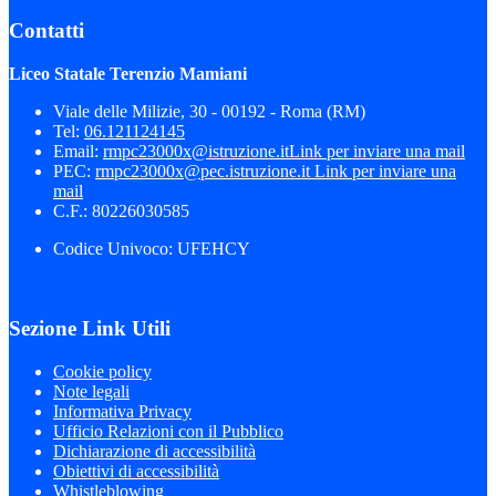
Contatti
Liceo Statale Terenzio Mamiani
Viale delle Milizie, 30 - 00192 - Roma (RM)
Tel:
06.121124145
Email:
rmpc23000x@istruzione.it
Link per inviare una mail
PEC:
rmpc23000x@pec.istruzione.it
Link per inviare una
mail
C.F.: 80226030585
Codice Univoco: UFEHCY
Sezione Link Utili
Cookie policy
Note legali
Informativa Privacy
Ufficio Relazioni con il Pubblico
Dichiarazione di accessibilità
Obiettivi di accessibilità
Whistleblowing