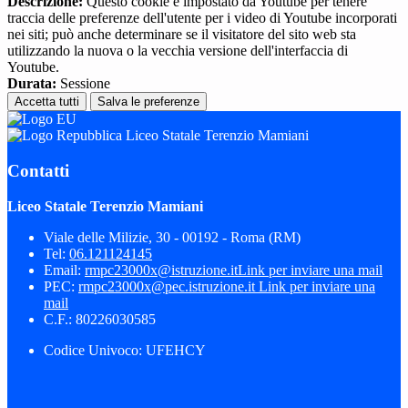
Descrizione:
Questo cookie è impostato da Youtube per tenere
traccia delle preferenze dell'utente per i video di Youtube incorporati
nei siti; può anche determinare se il visitatore del sito web sta
utilizzando la nuova o la vecchia versione dell'interfaccia di
Youtube.
Durata:
Sessione
Accetta tutti
Salva le preferenze
Liceo Statale Terenzio Mamiani
Contatti
Liceo Statale Terenzio Mamiani
Viale delle Milizie, 30 - 00192 - Roma (RM)
Tel:
06.121124145
Email:
rmpc23000x@istruzione.it
Link per inviare una mail
PEC:
rmpc23000x@pec.istruzione.it
Link per inviare una
mail
C.F.: 80226030585
Codice Univoco: UFEHCY