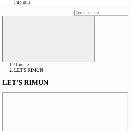
Info utili
Campo di ricerca per le pagine del sito
Home
>
LET'S RIMUN
LET'S RIMUN