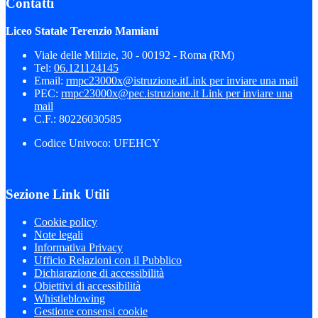
Contatti
Liceo Statale Terenzio Mamiani
Viale delle Milizie, 30 - 00192 - Roma (RM)
Tel:
06.121124145
Email:
rmpc23000x@istruzione.it
Link per inviare una mail
PEC:
rmpc23000x@pec.istruzione.it
Link per inviare una
mail
C.F.: 80226030585
Codice Univoco: UFEHCY
Sezione Link Utili
Cookie policy
Note legali
Informativa Privacy
Ufficio Relazioni con il Pubblico
Dichiarazione di accessibilità
Obiettivi di accessibilità
Whistleblowing
Gestione consensi cookie