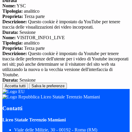
Durata
Nome:
YSC
Tipologia:
analitico
Proprieta:
Terza parte
Descrizione:
Questo cookie è impostato da YouTube per tenere
traccia delle visualizzazioni dei video incorporati.
Durata:
Sessione
Nome:
VISITOR_INFO1_LIVE
Tipologia:
analitico
Proprieta:
Terza parte
Descrizione:
Questo cookie è impostato da Youtube per tenere
traccia delle preferenze dell'utente per i video di Youtube incorporati
nei siti; può anche determinare se il visitatore del sito web sta
utilizzando la nuova o la vecchia versione dell'interfaccia di
Youtube.
Durata:
Sessione
Accetta tutti
Salva le preferenze
Liceo Statale Terenzio Mamiani
Contatti
Liceo Statale Terenzio Mamiani
Viale delle Milizie, 30 - 00192 - Roma (RM)