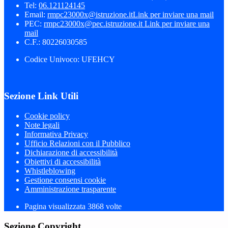
Tel:
06.121124145
Email:
rmpc23000x@istruzione.it
Link per inviare una mail
PEC:
rmpc23000x@pec.istruzione.it
Link per inviare una
mail
C.F.: 80226030585
Codice Univoco: UFEHCY
Sezione Link Utili
Cookie policy
Note legali
Informativa Privacy
Ufficio Relazioni con il Pubblico
Dichiarazione di accessibilità
Obiettivi di accessibilità
Whistleblowing
Gestione consensi cookie
Amministrazione trasparente
Pagina visualizzata
3868
volte
Sezione Copyright