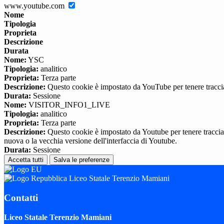
www.youtube.com
Nome
Tipologia
Proprieta
Descrizione
Durata
Nome:
YSC
Tipologia:
analitico
Proprieta:
Terza parte
Descrizione:
Questo cookie è impostato da YouTube per tenere traccia 
Durata:
Sessione
Nome:
VISITOR_INFO1_LIVE
Tipologia:
analitico
Proprieta:
Terza parte
Descrizione:
Questo cookie è impostato da Youtube per tenere traccia de
nuova o la vecchia versione dell'interfaccia di Youtube.
Durata:
Sessione
Accetta tutti
Salva le preferenze
Liceo Statale Terenzio Mamiani
Contatti
Liceo Statale Terenzio Mamiani