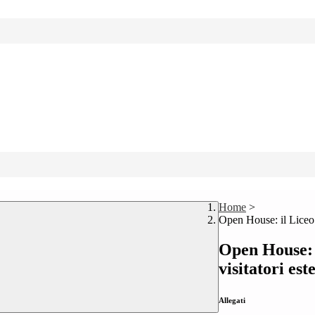
Home
>
Open House: il Liceo M
Open House: 
visitatori est
Allegati