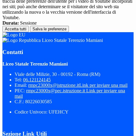
traccia delle preferenze dell'utente per i video di Youtube incorporati
nei siti; può anche determinare se il visitatore del sito web sta
utilizzando la nuova o la vecchia versione dell'interfaccia di
Youtube.
Durata:
Sessione
Accetta tutti
Salva le preferenze
Liceo Statale Terenzio Mamiani
Contatti
Liceo Statale Terenzio Mamiani
Viale delle Milizie, 30 - 00192 - Roma (RM)
Tel:
06.121124145
Email:
rmpc23000x@istruzione.it
Link per inviare una mail
PEC:
rmpc23000x@pec.istruzione.it
Link per inviare una
mail
C.F.: 80226030585
Codice Univoco: UFEHCY
Sezione Link Utili