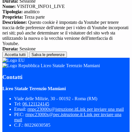
Durata:
Sessione
Nome:
VISITOR_INFO1_LIVE
Tipologia:
analitico
Proprieta:
Terza parte
Descrizione:
Questo cookie è impostato da Youtube per tenere
traccia delle preferenze dell'utente per i video di Youtube incorporati
nei siti; può anche determinare se il visitatore del sito web sta
utilizzando la nuova o la vecchia versione dell'interfaccia di
Youtube.
Durata:
Sessione
Accetta tutti
Salva le preferenze
Liceo Statale Terenzio Mamiani
Contatti
Liceo Statale Terenzio Mamiani
Viale delle Milizie, 30 - 00192 - Roma (RM)
Tel:
06.121124145
Email:
rmpc23000x@istruzione.it
Link per inviare una mail
PEC:
rmpc23000x@pec.istruzione.it
Link per inviare una
mail
C.F.: 80226030585