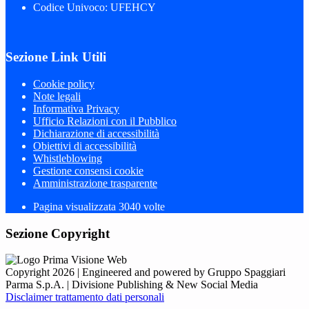
Codice Univoco: UFEHCY
Sezione Link Utili
Cookie policy
Note legali
Informativa Privacy
Ufficio Relazioni con il Pubblico
Dichiarazione di accessibilità
Obiettivi di accessibilità
Whistleblowing
Gestione consensi cookie
Amministrazione trasparente
Pagina visualizzata
3040
volte
Sezione Copyright
Copyright 2026 | Engineered and powered by Gruppo Spaggiari
Parma S.p.A. | Divisione Publishing & New Social Media
Disclaimer trattamento dati personali