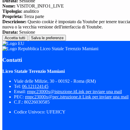
Durata:
Sessione
Nome:
VISITOR_INFO1_LIVE
Tipologia:
analitico
Proprieta:
Terza parte
Descrizione:
Questo cookie è impostato da Youtube per tenere traccia de
nuova o la vecchia versione dell'interfaccia di Youtube.
Durata:
Sessione
Accetta tutti
Salva le preferenze
Liceo Statale Terenzio Mamiani
Contatti
Liceo Statale Terenzio Mamiani
Viale delle Milizie, 30 - 00192 - Roma (RM)
Tel:
06.121124145
Email:
rmpc23000x@istruzione.it
Link per inviare una mail
PEC:
rmpc23000x@pec.istruzione.it
Link per inviare una mail
C.F.: 80226030585
Codice Univoco: UFEHCY