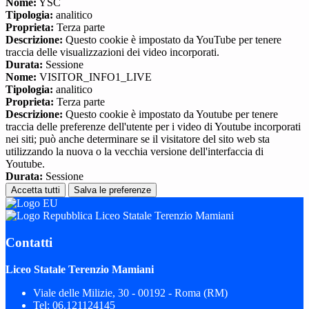
Nome:
YSC
Tipologia:
analitico
Proprieta:
Terza parte
Descrizione:
Questo cookie è impostato da YouTube per tenere
traccia delle visualizzazioni dei video incorporati.
Durata:
Sessione
Nome:
VISITOR_INFO1_LIVE
Tipologia:
analitico
Proprieta:
Terza parte
Descrizione:
Questo cookie è impostato da Youtube per tenere
traccia delle preferenze dell'utente per i video di Youtube incorporati
nei siti; può anche determinare se il visitatore del sito web sta
utilizzando la nuova o la vecchia versione dell'interfaccia di
Youtube.
Durata:
Sessione
Accetta tutti
Salva le preferenze
Liceo Statale Terenzio Mamiani
Contatti
Liceo Statale Terenzio Mamiani
Viale delle Milizie, 30 - 00192 - Roma (RM)
Tel:
06.121124145