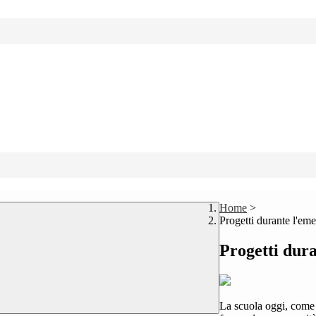
Home
>
Progetti durante l'em
Progetti dur
La scuola oggi, come 