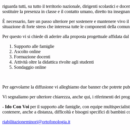
riguarda tutti, su tutto il territorio nazionale, dirigenti scolastici e d
sostituire la presenza in classe e il contatto umano, diretto tra insegnant
È necessario, fare un passo ulteriore per sostenere e mantenere vivo il
situazione di forte stress che interessa tutte le componenti della comuni
Per questo vi si chiede di aderire alla proposta progettuale affidata dal
Supporto alle famiglie
Ascolto online
Formazione docenti
Attività oltre la didattica rivolte agli studenti
Sondaggio online
Per agevolarne la diffusione vi alleghiamo due banner che potrete pubb
Vi segnaliamo per ulteriore chiarezza, anche qui, i riferimenti dei proge
-
Ido Con Voi
per il supporto alle famiglie, con equipe multispecialisti
contenere, anche a distanza, difficoltà e bisogni specifici di bambini co
riabilitazioneminori@ortofonologia.it