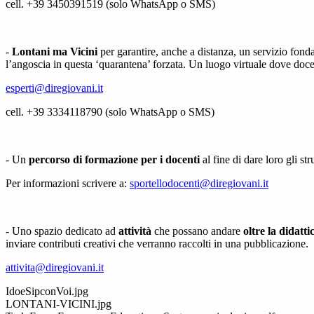
cell. +39 3450391519 (solo WhatsApp o SMS)
-
Lontani ma Vicini
per garantire, anche a distanza, un servizio fond
l’angoscia in questa ‘quarantena’ forzata. Un luogo virtuale dove doc
esperti@diregiovani.it
cell. +39 3334118790 (solo WhatsApp o SMS)
- Un
percorso di formazione per i docenti
al fine di dare loro gli s
Per informazioni scrivere a:
sportellodocenti@diregiovani.it
- Uno spazio dedicato ad
attività
che possano andare
oltre la didatti
inviare contributi creativi che verranno raccolti in una pubblicazione.
attivita@diregiovani.it
IdoeSipconVoi.jpg
LONTANI-VICINI.jpg