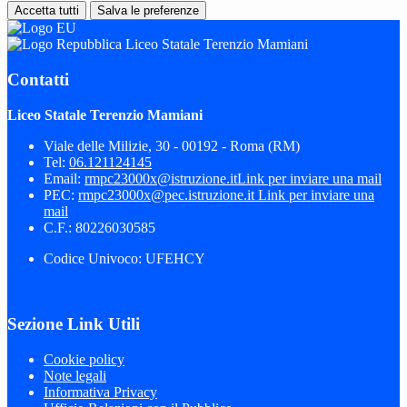
Accetta tutti
Salva le preferenze
Liceo Statale Terenzio Mamiani
Contatti
Liceo Statale Terenzio Mamiani
Viale delle Milizie, 30 - 00192 - Roma (RM)
Tel:
06.121124145
Email:
rmpc23000x@istruzione.it
Link per inviare una mail
PEC:
rmpc23000x@pec.istruzione.it
Link per inviare una
mail
C.F.: 80226030585
Codice Univoco: UFEHCY
Sezione Link Utili
Cookie policy
Note legali
Informativa Privacy