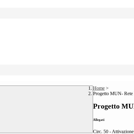
Home
>
Progetto MUN- Ret
Progetto M
Allegati
Circ. 50 - Attivazi