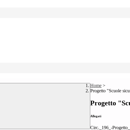
Home
>
Progetto "Scuole sicu
Progetto "Sc
Allegati
Circ._196_-Progetto_