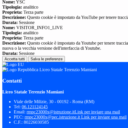
Nome:
YSC
Tipologia:
analitico
Proprieta:
Terza parte
Descrizione:
Questo cookie è impostato da YouTube per tenere traccia 
Durata:
Sessione
Nome:
VISITOR_INFO1_LIVE
Tipologia:
analitico
Proprieta:
Terza parte
Descrizione:
Questo cookie è impostato da Youtube per tenere traccia de
nuova o la vecchia versione dell'interfaccia di Youtube.
Durata:
Sessione
Accetta tutti
Salva le preferenze
Liceo Statale Terenzio Mamiani
Contatti
Liceo Statale Terenzio Mamiani
Viale delle Milizie, 30 - 00192 - Roma (RM)
Tel:
06.121124145
Email:
rmpc23000x@istruzione.it
Link per inviare una mail
PEC:
rmpc23000x@pec.istruzione.it
Link per inviare una mail
C.F.: 80226030585