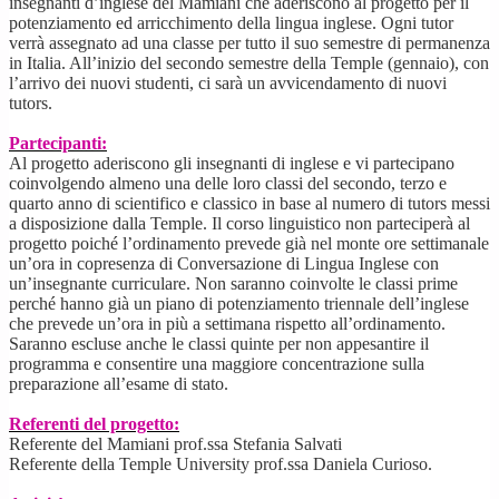
insegnanti d’inglese del Mamiani che aderiscono al progetto per il
potenziamento ed arricchimento della lingua inglese. Ogni tutor
verrà assegnato ad una classe per tutto il suo semestre di permanenza
in Italia. All’inizio del secondo semestre della Temple (gennaio), con
l’arrivo dei nuovi studenti, ci sarà un avvicendamento di nuovi
tutors.
Partecipanti:
Al progetto aderiscono gli insegnanti di inglese e vi partecipano
coinvolgendo almeno una delle loro classi del secondo, terzo e
quarto anno di scientifico e classico in base al numero di tutors messi
a disposizione dalla Temple. Il corso linguistico non parteciperà al
progetto poiché l’ordinamento prevede già nel monte ore settimanale
un’ora in copresenza di Conversazione di Lingua Inglese con
un’insegnante curriculare. Non saranno coinvolte le classi prime
perché hanno già un piano di potenziamento triennale dell’inglese
che prevede un’ora in più a settimana rispetto all’ordinamento.
Saranno escluse anche le classi quinte per non appesantire il
programma e consentire una maggiore concentrazione sulla
preparazione all’esame di stato.
Referenti del progetto:
Referente del Mamiani prof.ssa Stefania Salvati
Referente della Temple University prof.ssa Daniela Curioso.